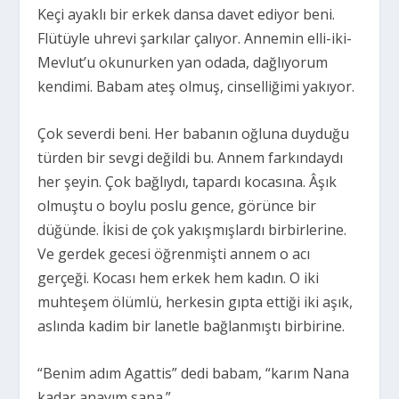
Keçi ayaklı bir erkek dansa davet ediyor beni.
Flütüyle uhrevi şarkılar çalıyor. Annemin elli-iki-
Mevlut’u okunurken yan odada, dağlıyorum
kendimi. Babam ateş olmuş, cinselliğimi yakıyor.
Çok severdi beni. Her babanın oğluna duyduğu
türden bir sevgi değildi bu. Annem farkındaydı
her şeyin. Çok bağlıydı, tapardı kocasına. Âşık
olmuştu o boylu poslu gence, görünce bir
düğünde. İkisi de çok yakışmışlardı birbirlerine.
Ve gerdek gecesi öğrenmişti annem o acı
gerçeği. Kocası hem erkek hem kadın. O iki
muhteşem ölümlü, herkesin gıpta ettiği iki aşık,
aslında kadim bir lanetle bağlanmıştı birbirine.
“Benim adım Agattis” dedi babam, “karım Nana
kadar anayım sana.”