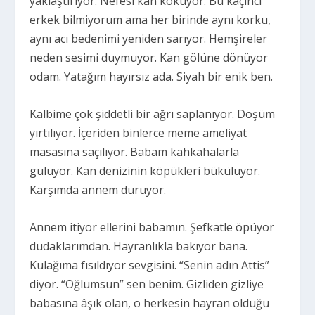
yaklaştırıyor. Nefesi kan kokuyor. Bu kaçıncı
erkek bilmiyorum ama her birinde aynı korku,
aynı acı bedenimi yeniden sarıyor. Hemşireler
neden sesimi duymuyor. Kan gölüne dönüyor
odam. Yatağım hayırsız ada. Siyah bir enik ben.
Kalbime çok şiddetli bir ağrı saplanıyor. Döşüm
yırtılıyor. İçeriden binlerce meme ameliyat
masasına saçılıyor. Babam kahkahalarla
gülüyor. Kan denizinin köpükleri bükülüyor.
Karşımda annem duruyor.
Annem itiyor ellerini babamın. Şefkatle öpüyor
dudaklarımdan. Hayranlıkla bakıyor bana.
Kulağıma fısıldıyor sevgisini. “Senin adın Attis”
diyor. “Oğlumsun” sen benim. Gizliden gizliye
babasına âşık olan, o herkesin hayran olduğu