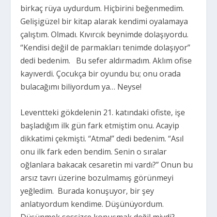
birkaç rüya uydurdum. Hiçbirini beğenmedim.
Gelişigüzel bir kitap alarak kendimi oyalamaya
çalıştım. Olmadı. Kıvırcık beynimde dolaşıyordu.
“Kendisi değil de parmakları tenimde dolaşıyor”
dedi bedenim. Bu sefer aldırmadım. Aklım ofise
kayıverdi. Çocukça bir oyundu bu; onu orada
bulacağımı biliyordum ya… Neyse!
Leventteki gökdelenin 21. katındaki ofiste, işe
başladığım ilk gün fark etmiştim onu. Acayip
dikkatimi çekmişti. “Atma!” dedi bedenim. “Asıl
onu ilk fark eden bendim. Senin o sıralar
oğlanlara bakacak cesaretin mi vardı?” Onun bu
arsız tavrı üzerine bozulmamış görünmeyi
yeğledim. Burada konuşuyor, bir şey
anlatıyordum kendime. Düşünüyordum.
Düşünmek sessizce konuşmak değil miydi?