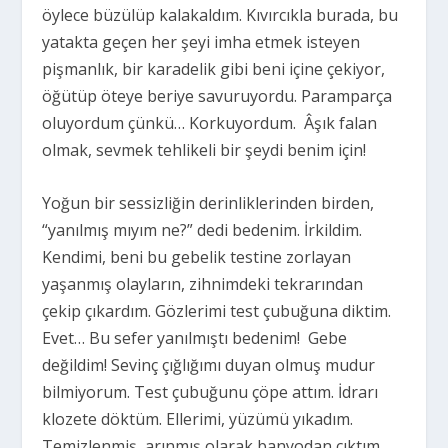
öylece büzülüp kalakaldım. Kıvırcıkla burada, bu
yatakta geçen her şeyi imha etmek isteyen
pişmanlık, bir karadelik gibi beni içine çekiyor,
öğütüp öteye beriye savuruyordu. Paramparça
oluyordum çünkü… Korkuyordum. Âşık falan
olmak, sevmek tehlikeli bir şeydi benim için!
Yoğun bir sessizliğin derinliklerinden birden,
“yanılmış mıyım ne?” dedi bedenim. İrkildim.
Kendimi, beni bu gebelik testine zorlayan
yaşanmış olayların, zihnimdeki tekrarından
çekip çıkardım. Gözlerimi test çubuğuna diktim.
Evet… Bu sefer yanılmıştı bedenim! Gebe
değildim! Sevinç çığlığımı duyan olmuş mudur
bilmiyorum. Test çubuğunu çöpe attım. İdrarı
klozete döktüm. Ellerimi, yüzümü yıkadım.
Temizlenmiş, arınmış olarak banyodan çıktım.