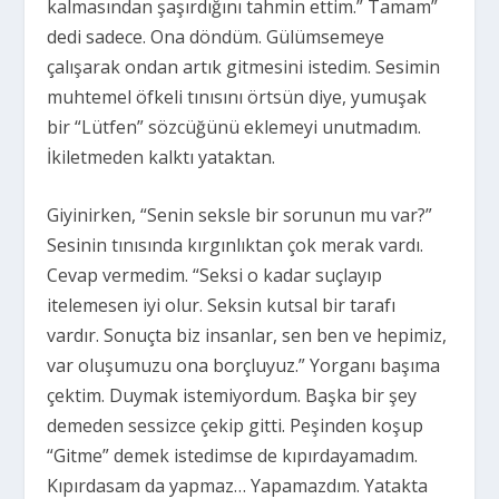
kalmasından şaşırdığını tahmin ettim.” Tamam”
dedi sadece. Ona döndüm. Gülümsemeye
çalışarak ondan artık gitmesini istedim. Sesimin
muhtemel öfkeli tınısını örtsün diye, yumuşak
bir “Lütfen” sözcüğünü eklemeyi unutmadım.
İkiletmeden kalktı yataktan.
Giyinirken, “Senin seksle bir sorunun mu var?”
Sesinin tınısında kırgınlıktan çok merak vardı.
Cevap vermedim. “Seksi o kadar suçlayıp
itelemesen iyi olur. Seksin kutsal bir tarafı
vardır. Sonuçta biz insanlar, sen ben ve hepimiz,
var oluşumuzu ona borçluyuz.” Yorganı başıma
çektim. Duymak istemiyordum. Başka bir şey
demeden sessizce çekip gitti. Peşinden koşup
“Gitme” demek istedimse de kıpırdayamadım.
Kıpırdasam da yapmaz… Yapamazdım. Yatakta