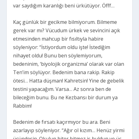
var saydığım karanlığı beni ürkütüyor. Öfff…
Kaç günlük bir gecikme bilmiyorum. Bilmeme
gerek var mı? Vücudum ürkek ve sevincini açık
etmesinden mahcup bir fısıltıyla habire
söyleniyor: “İstiyordum oldu işte! İstediğim
nihayet oldu! Bunu ben söylemiyorum,
bedeninim, ‘biyolojik organizma’ olarak var olan
Ten’im söylüyor. Bedenim bana rakip. Rakip
ötesi… Hatta düşman! Kahretsin! Yine de gebelik
testini yapacağım. Varsa… Az sonra ben de
bileceğim bunu. Bu ne Kezbansı bir durum ya
Rabbim!
Bedenim de fırsatı kaçırmıyor bu ara. Beni
azarlayıp söyleniyor. “Ağır ol kızım… Henüz yirmi
üçündesin. Okulun biter bitmez iş buldun ve üç