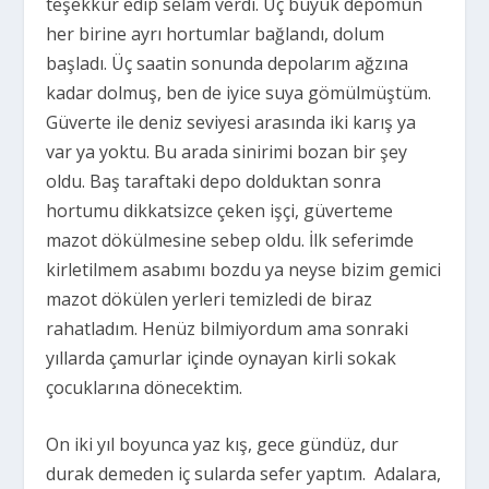
teşekkür edip selam verdi. Üç büyük depomun
her birine ayrı hortumlar bağlandı, dolum
başladı. Üç saatin sonunda depolarım ağzına
kadar dolmuş, ben de iyice suya gömülmüştüm.
Güverte ile deniz seviyesi arasında iki karış ya
var ya yoktu. Bu arada sinirimi bozan bir şey
oldu. Baş taraftaki depo dolduktan sonra
hortumu dikkatsizce çeken işçi, güverteme
mazot dökülmesine sebep oldu. İlk seferimde
kirletilmem asabımı bozdu ya neyse bizim gemici
mazot dökülen yerleri temizledi de biraz
rahatladım. Henüz bilmiyordum ama sonraki
yıllarda çamurlar içinde oynayan kirli sokak
çocuklarına dönecektim.
On iki yıl boyunca yaz kış, gece gündüz, dur
durak demeden iç sularda sefer yaptım.
Adalara,