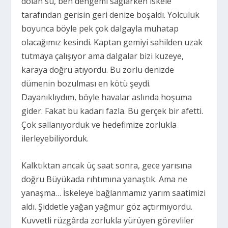
dolan su, ben dengemi sağlarken iskele
tarafından gerisin geri denize boşaldı. Yolculuk
boyunca böyle pek çok dalgayla muhatap
olacağımız kesindi. Kaptan gemiyi sahilden uzak
tutmaya çalışıyor ama dalgalar bizi kuzeye,
karaya doğru atıyordu. Bu zorlu denizde
dümenin bozulması en kötü şeydi.
Dayanıklıydım, böyle havalar aslında hoşuma
gider. Fakat bu kadarı fazla. Bu gerçek bir afetti.
Çok sallanıyorduk ve hedefimize zorlukla
ilerleyebiliyorduk.
Kalktıktan ancak üç saat sonra, gece yarısına
doğru Büyükada rıhtımına yanaştık. Ama ne
yanaşma… İskeleye bağlanmamız yarım saatimizi
aldı. Şiddetle yağan yağmur göz açtırmıyordu.
Kuvvetli rüzgârda zorlukla yürüyen görevliler