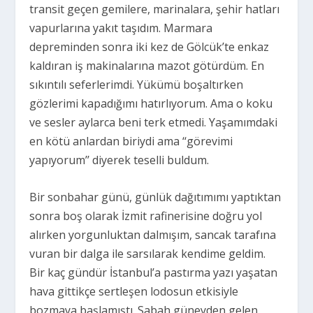
transit geçen gemilere, marinalara, şehir hatları
vapurlarına yakıt taşıdım. Marmara
depreminden sonra iki kez de Gölcük’te enkaz
kaldıran iş makinalarına mazot götürdüm. En
sıkıntılı seferlerimdi. Yükümü boşaltırken
gözlerimi kapadığımı hatırlıyorum. Ama o koku
ve sesler aylarca beni terk etmedi. Yaşamımdaki
en kötü anlardan biriydi ama ‘‘görevimi
yapıyorum’’ diyerek teselli buldum.
Bir sonbahar günü, günlük dağıtımımı yaptıktan
sonra boş olarak İzmit rafinerisine doğru yol
alırken yorgunluktan dalmışım, sancak tarafına
vuran bir dalga ile sarsılarak kendime geldim.
Bir kaç gündür İstanbul’a pastırma yazı yaşatan
hava gittikçe sertleşen lodosun etkisiyle
bozmaya başlamıştı. Sabah güneyden gelen