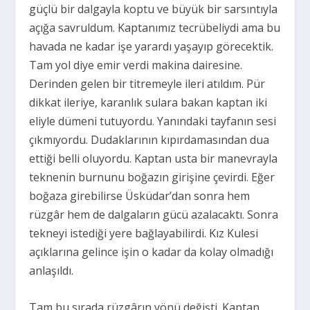
güçlü bir dalgayla koptu ve büyük bir sarsıntıyla
açığa savruldum. Kaptanımız tecrübeliydi ama bu
havada ne kadar işe yarardı yaşayıp görecektik.
Tam yol diye emir verdi makina dairesine.
Derinden gelen bir titremeyle ileri atıldım. Pür
dikkat ileriye, karanlık sulara bakan kaptan iki
eliyle dümeni tutuyordu. Yanındaki tayfanın sesi
çıkmıyordu. Dudaklarının kıpırdamasından dua
ettiği belli oluyordu. Kaptan usta bir manevrayla
teknenin burnunu boğazın girişine çevirdi. Eğer
boğaza girebilirse Üsküdar’dan sonra hem
rüzgâr hem de dalgaların gücü azalacaktı. Sonra
tekneyi istediği yere bağlayabilirdi. Kız Kulesi
açıklarına gelince işin o kadar da kolay olmadığı
anlaşıldı.
Tam bu sırada rüzgârın yönü değişti. Kaptan