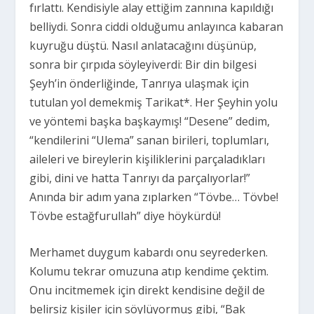
fırlattı. Kendisiyle alay ettiğim zannına kapıldığı
belliydi. Sonra ciddi olduğumu anlayınca kabaran
kuyruğu düştü. Nasıl anlatacağını düşünüp,
sonra bir çırpıda söyleyiverdi: Bir din bilgesi
Şeyh’in önderliğinde, Tanrıya ulaşmak için
tutulan yol demekmiş Tarikat*. Her Şeyhin yolu
ve yöntemi başka başkaymış! “Desene” dedim,
“kendilerini “Ulema” sanan birileri, toplumları,
aileleri ve bireylerin kişiliklerini parçaladıkları
gibi, dini ve hatta Tanrıyı da parçalıyorlar!”
Anında bir adım yana zıplarken “Tövbe… Tövbe!
Tövbe estağfurullah” diye höykürdü!
Merhamet duygum kabardı onu seyrederken.
Kolumu tekrar omuzuna atıp kendime çektim.
Onu incitmemek için direkt kendisine değil de
belirsiz kişiler için söylüyormuş gibi, “Bak