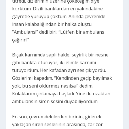
titredi, dizlerimin üzerine çökeceğim diye
korktum. Dizili banklardan en yakındakine
gayretle yürüyüp çöktüm. Anında çevremde
insan kalabalığından bir halka oluştu.
“Ambulans!” dedi biri. “Lütfen bir ambulans
çağırın!”
Bıçak karnımda saplı halde, seyirlik bir nesne
gibi bankta oturuyor, iki elimle karnımı
tutuyordum. Her kafadan ayrı ses çıkıyordu.
Gözlerimi kapadım. “Kendinden geçip bayılmak
yok, bu seni öldürmez nasılsa!” dedim.
Kulaklarım çınlamaya başladı. Yine de uzaktan
ambulansın siren sesini duyabiliyordum.
En son, çevremdekilerden birinin, giderek
yaklaşan siren seslerinin arasında, zar zor