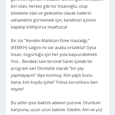
biri olan, herkes gibi bir İnsanoğlu, olup
bitmekte olan ve gelecekte olacak hallerin
vahametini görmemek için, kendimizi içimize
kapatıp kilitliyoruz insafsızca!
Bir tür “Kendini Mahkûm Etme Hastalığı,”
(KEMEH) salgını mı var acaba ortalıkta? Oysa
İnsan, özgürlüğü için her yola başvurabilmeli.
Yoo… Bendeki tam tersine! Sanki içimde bir
program var! Otomatik olarak “bir şey
yapmayayım” diye konmuş. Kim yaptı bunu
bana, kim koydu içime? Yoksa sorumlusu ben
miyim?
Bu sefer iyice baktım adamın yüzüne. Oturdum
karşısına, uzun uzun baktım. İzledim. Alın ve yüz