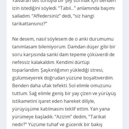
Yalvaran ses tonuyla bir şey sormak için benden
izin istediğini söyledi. “Tabii…” anlamında başımı
salladım. “Affedersiniz” dedi, “siz hangi
tarikattansınız?”
Ne desem, nasıl söylesem de o anki durumumu
tanımlasam bilemiyorum. Damdan düşer gibi bir
soru karşısında sanki dam tepeme çöküverdi de
nefessiz kalakaldım. Kendimi dürtüp
toparlandım. Şaşkınlığımın yüklediği stresi,
gülümseyerek doğrudan yüzüne boşaltıverdim.
Benden daha ufak tefekti. Sol elimle omuzunu
tuttum. Sağ elimle geniş bir yay çizen ve yürüyüş
istikametini işaret eden hareket diliyle,
yürüyüşüme katılmasını teklif ettim. Yan yana
yürümeye başladık. “Azizim” dedim, “Tarikat
nedir?” Yüzüme tuhaf ve gücenik bir bakış