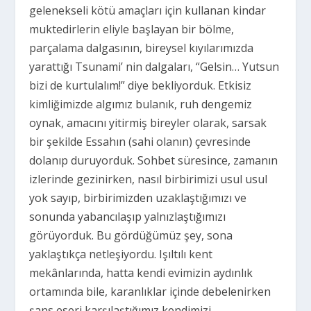
gelenekseli kötü amaçları için kullanan kindar
muktedirlerin eliyle başlayan bir bölme,
parçalama dalgasının, bireysel kıyılarımızda
yarattığı Tsunami’ nin dalgaları, “Gelsin… Yutsun
bizi de kurtulalım!” diye bekliyorduk. Etkisiz
kimliğimizde algımız bulanık, ruh dengemiz
oynak, amacını yitirmiş bireyler olarak, sarsak
bir şekilde Essahın (sahi olanın) çevresinde
dolanıp duruyorduk. Sohbet süresince, zamanın
izlerinde gezinirken, nasıl birbirimizi usul usul
yok sayıp, birbirimizden uzaklaştığımızı ve
sonunda yabancılaşıp yalnızlaştığımızı
görüyorduk. Bu gördüğümüz şey, sona
yaklaştıkça netleşiyordu. Işıltılı kent
mekânlarında, hatta kendi evimizin aydınlık
ortamında bile, karanlıklar içinde debelenirken
şans eseri karşılaştığımız kendimizi