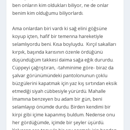
ben onların kim oldukları biliyor, ne de onlar
benim kim olduğumu biliyorlardı.
Ama onlardan biri vardı ki sağ elini göğsüne
koyup içten, hafif bir temenna hareketiyle
selamlıyordu beni. Kısa boyluydu. Kırçıl sakalları
kırpık, başında karısının özenle ördüğünü
düşündüğüm takkesi daima sağa eğik dururdu.
Cüppeyi çağrıştıran, -tahminime göre- biraz da
şalvar görünümündeki pantolonunun çoklu
büzgülerini kapatmak için yaz kış sırtından eksik
etmediği siyah cübbesiyle yürürdü. Mahalle
İmamına benzeyen bu adam bir gün, beni
selamlayıp önümde durdu. Birden kendimi bir
kirpi gibi içime kapanmış buldum. Nedense onu
her gördüğümde, içimde bir şeyler üşürdü.